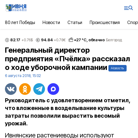
80 лет Победы
Новости
Статьи
Происшествия
Спор
82.17
94.84
+
27
°С,
облачно
+0.76
$
+0.78
€
Белгород
Генеральный директор
предприятия «Пчёлка» рассказал
о ходе уборочной кампании
Новость
6 августа 2018, 15:02
Руководитель с удовлетворением отметил,
что вложенные в возделывание культуры
затраты позволили вырастить весомый
урожай.
Ивнянские растениеводы используют