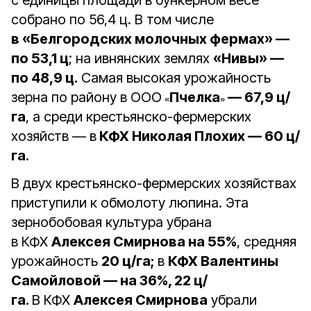
с единицы площади в бункерном весе
собрано по 56,4 ц. В том числе
в «Белгородских молочных фермах» —
по 53,1 ц
; на ивнянских землях
«Нивы» —
по 48,9 ц.
Самая высокая урожайность
зерна по району в ООО
Пчелка
— 67,9 ц/
«
»
га
, а среди крестьянско-фермерских
хозяйств — в
КФХ Николая Плохих — 60 ц/
га
.
В двух крестьянско-фермерских хозяйствах
приступили к обмолоту люпина. Эта
зернобобовая культура убрана
в КФХ
Алексея Смирнова на 55%
, средняя
урожайность
20 ц/га;
в
КФХ Валентины
Самойловой — на 36%, 22 ц/
га.
В КФХ
Алексея Смирнова
убрали