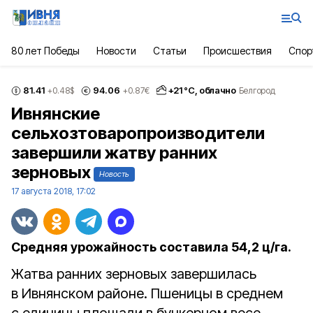
80 лет Победы
Новости
Статьи
Происшествия
Спор
81.41
94.06
+
21
°С,
облачно
+0.48
$
+0.87
€
Белгород
Ивнянские
сельхозтоваропроизводители
завершили жатву ранних
зерновых
Новость
17 августа 2018, 17:02
Средняя урожайность составила 54,2 ц/га.
Жатва ранних зерновых завершилась
в Ивнянском районе. Пшеницы в среднем