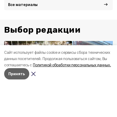
Все материалы
Выбор редакции
Cайт использует файлы cookie и сервисы сбора технических
данных посетителей.
Продолжая пользоваться сайтом, Вы
соглашаетесь с
Политикой обработки персональных данных.
Принять
Экономика
Вчера, 16:48
Происшествия
Вчера, 
Александр Шуваев: «Свыше
Житель дома погиб
50 млн рублей направили на
пожаре в Ивнянско
выплаты за повреждённые
автомобили»