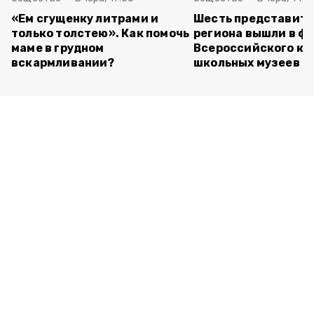
«Ем сгущенку литрами и
Шесть представит
только толстею». Как помочь
региона вышли в ф
маме в грудном
Всероссийского ко
вскармливании?
школьных музеев