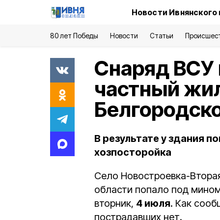
Новости Ивнянского 
80 лет Победы
Новости
Статьи
Происшес
Снаряд ВСУ 
частный жил
Белгородско
В результате у здания п
хозпосторойка
Село Новостроевка-Вторая
области попало под мином
вторник,
4 июля
. Как соо
пострадавших нет.