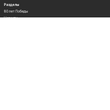
Разделы
80 лет Победы
Новости
Статьи
Происшествия
Спорт
Газета
Экономика
Официально
О проекте
Об издании
Правила использования
Рекламодателям
Политика конфиденциальности
Мы в соцсетях