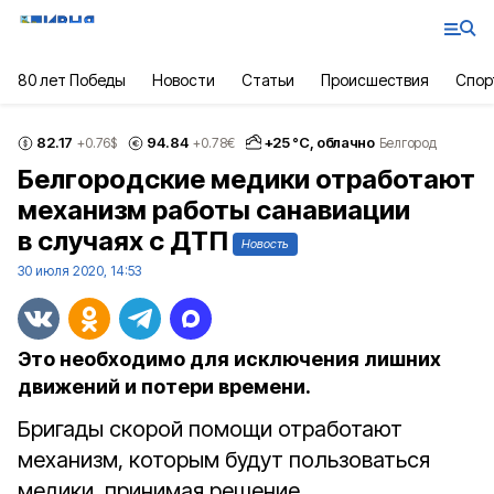
80 лет Победы
Новости
Статьи
Происшествия
Спор
82.17
94.84
+
25
°С,
облачно
+0.76
$
+0.78
€
Белгород
Белгородские медики отработают
механизм работы санавиации
в случаях с ДТП
Новость
30 июля 2020, 14:53
Это необходимо для исключения лишних
движений и потери времени.
Бригады скорой помощи отработают
механизм, которым будут пользоваться
медики, принимая решение