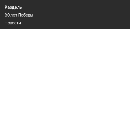
Разделы
80 лет Победы
Новости
Статьи
Происшествия
Спорт
Газета
Экономика
Официально
О проекте
Об издании
Правила использования
Рекламодателям
Политика конфиденциальности