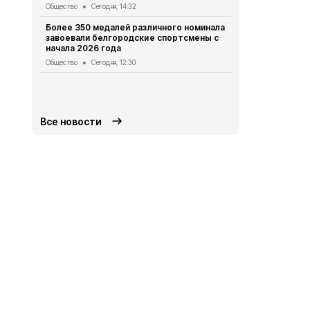
Студенты Б
Общество
Сегодня, 14:32
подтвердит
«Макса»
Более 350 медалей различного номинала
завоевали белгородские спортсмены с
Общество
Се
начала 2026 года
Александр 
Общество
Сегодня, 12:30
РФ об обес
Белгородск
Общество
Вч
Все новости