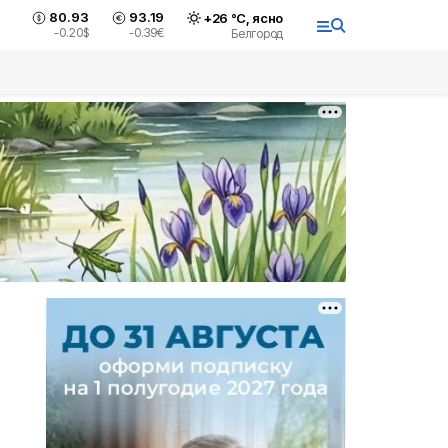
80.93
93.19
+
26
°С,
ясно
-0.20
$
-0.39
€
Белгород