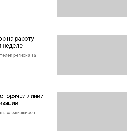
об на работу
й неделе
телей региона за
е горячей линии
изации
ать сложившиеся