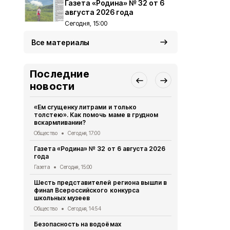
Газета «Родина» № 32 от 6
августа 2026 года
Сегодня, 15:00
Все материалы
Последние
новости
«Ем сгущенку литрами и только
Власти Бел
толстею». Как помочь маме в грудном
планируют 
вскармливании?
коммунальн
Общество
Сегодня, 17:00
Общество
Се
Газета «Родина» № 32 от 6 августа 2026
Александр 
года
осмотрели 
отделение
Газета
Сегодня, 15:00
Общество
Се
Шесть представителей региона вышли в
финал Всероссийского конкурса
15 жителей
школьных музеев
получили м
признания 
Общество
Сегодня, 14:54
Общество
Се
Безопасность на водоёмах