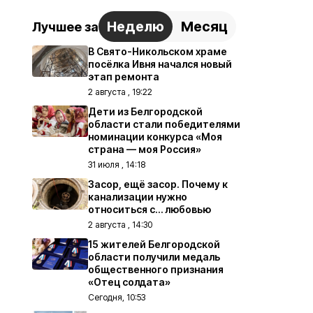
Неделю
Месяц
Лучшее за
В Свято-Никольском храме
посёлка Ивня начался новый
этап ремонта
2 августа , 19:22
Дети из Белгородской
области стали победителями
номинации конкурса «Моя
страна — моя Россия»
31 июля , 14:18
Засор, ещё засор. Почему к
канализации нужно
относиться с… любовью
2 августа , 14:30
15 жителей Белгородской
области получили медаль
общественного признания
«Отец солдата»
Сегодня, 10:53