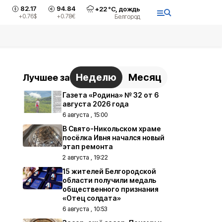
82.17
94.84
+
22
°С,
дождь
+0.76
$
+0.78
€
Белгород
Неделю
Месяц
Лучшее за
Газета «Родина» № 32 от 6
августа 2026 года
6 августа , 15:00
В Свято-Никольском храме
посёлка Ивня начался новый
этап ремонта
2 августа , 19:22
15 жителей Белгородской
области получили медаль
общественного признания
«Отец солдата»
6 августа , 10:53