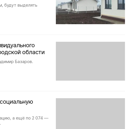
м, будут выделять
ивидуального
родской области
адимир Базаров.
 социальную
ацию, а ещё по 2 074 —
.