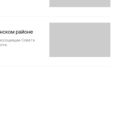
янском районе
 ассоциации Совета
сти.