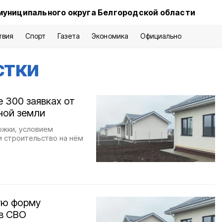
муниципального округа Белгородской области
твия
Спорт
Газета
Экономика
Официально
стки
 300 заявках от
ной земли
жки, условием
и строительство на нём
ую форму
в СВО