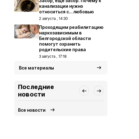
Засор, ещё засор. Почему к
канализации нужно
относиться с… любовью
2 августа , 14:30
Проходящим реабилитацию
наркозависимым в
Белгородской области
помогут охранить
родительские права
3 августа , 17:18
Все материалы
Последние
новости
Все новости