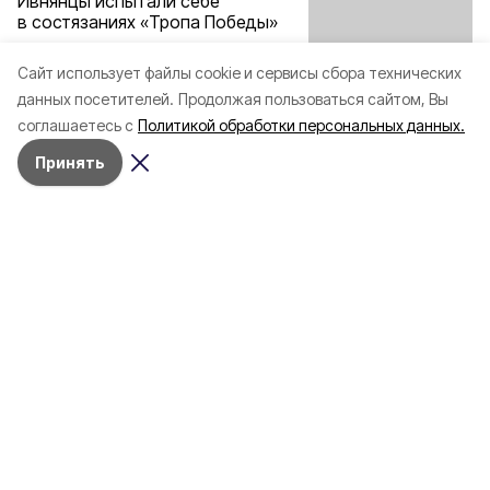
Ивнянцы испытали себе
в состязаниях «Тропа Победы»
Cайт использует файлы cookie и сервисы сбора технических
данных посетителей.
Продолжая пользоваться сайтом, Вы
Соревнования прошли 10 июля.
соглашаетесь с
Политикой обработки персональных данных.
14 июля 2021, 13:16
Принять
Новое в Новеньком. Чем удивил
сельский Дом спорта после
капремонта
Посещать его смогут не только местные жители,
но и гости из близлежащих населённых пунктов.
10 июля 2021, 14:33
Межрайонный турнир по боксу
в Ивне собрал 36 спортсменов