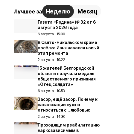
Неделю
Месяц
Лучшее за
Газета «Родина» № 32 от 6
августа 2026 года
6 августа , 15:00
В Свято-Никольском храме
посёлка Ивня начался новый
этап ремонта
2 августа , 19:22
15 жителей Белгородской
области получили медаль
общественного признания
«Отец солдата»
6 августа , 10:53
Засор, ещё засор. Почему к
канализации нужно
относиться с… любовью
2 августа , 14:30
Проходящим реабилитацию
наркозависимым в