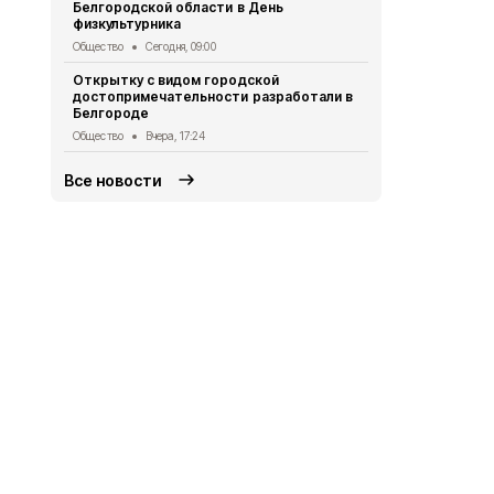
Белгородской области в День
Зумеры Бел
физкультурника
бумеров вы
Общество
Сегодня, 09:00
Общество
Вч
Открытку с видом городской
Учёт стажа 
достопримечательности разработали в
инвалидами
Белгороде
области с 2
Общество
Вчера, 17:24
Общество
Вч
Все новости