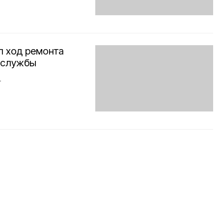
л ход ремонта
 службы
.