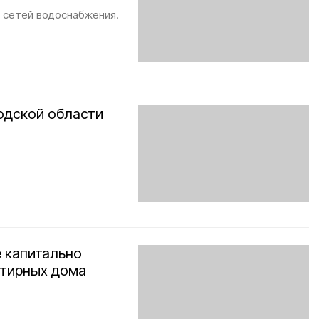
т сетей водоснабжения.
одской области
е капитально
ртирных дома