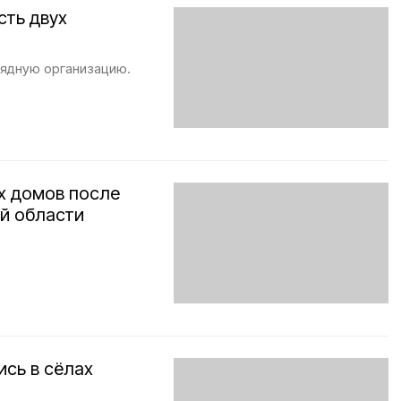
сть двух
рядную организацию.
х домов после
й области
ись в сёлах