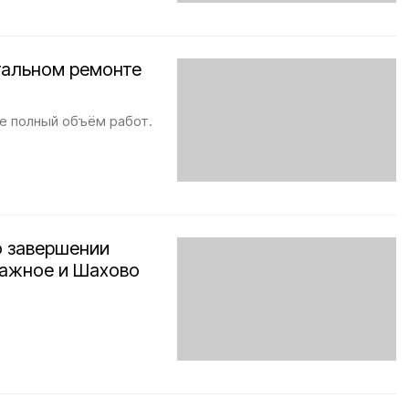
тальном ремонте
е полный объём работ.
о завершении
Сажное и Шахово
.