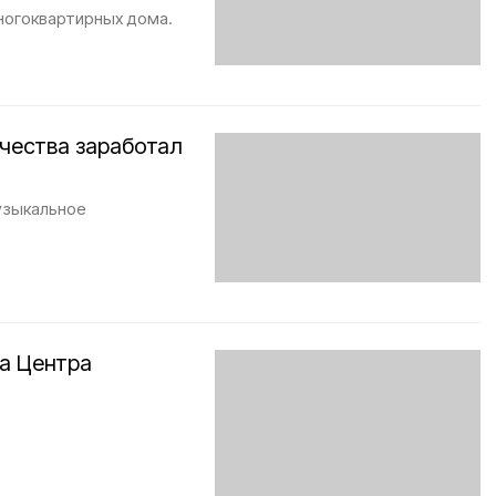
ногоквартирных дома.
чества заработал
узыкальное
а Центра
.