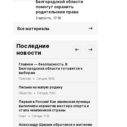
Белгородской области
помогут охранить
родительские права
3 августа , 17:18
Все материалы
Последние
новости
Главное — безопасность. В
Александр 
Белгородской области готовятся к
рублей напр
выборам
повреждён
Политика
Сегодня, 18:56
Экономика
Вч
Письма на малую родину
Пять канди
Белгородск
Общество
Сегодня, 15:00
зарегистри
Первая в России! Как ивнянская лучница
Политика
Вч
выполнила норматив мастера спорта и
стала чемпионкой страны
Житель дом
Ивнянском 
Спорт
Сегодня, 11:30
Происшествия
Александр Шуваев обратился к жителям