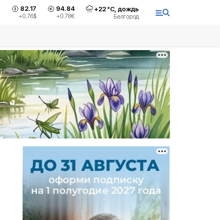
82.17
94.84
+
22
°С,
дождь
+0.76
$
+0.78
€
Белгород