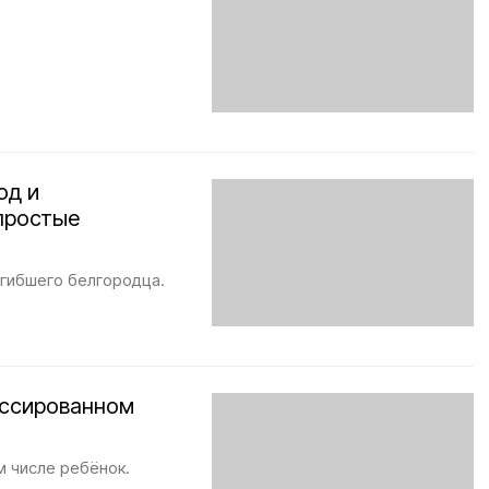
од и
простые
огибшего белгородца.
ассированном
м числе ребёнок.