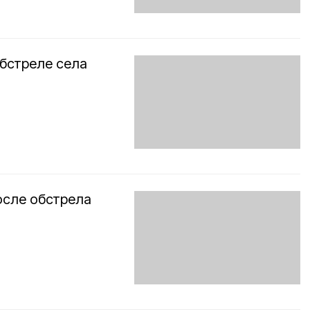
обстреле села
осле обстрела