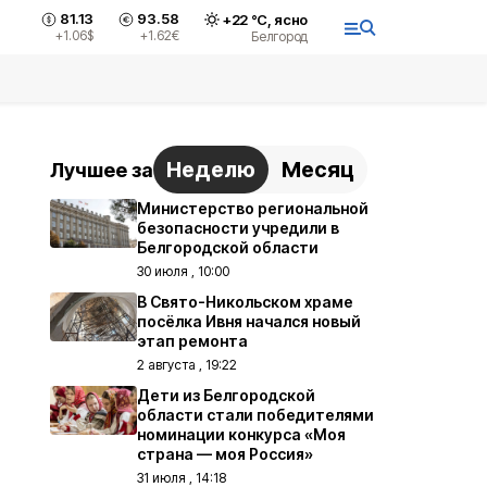
81.13
93.58
+
22
°С,
ясно
+1.06
$
+1.62
€
Белгород
Неделю
Месяц
Лучшее за
Министерство региональной
безопасности учредили в
Белгородской области
30 июля , 10:00
В Свято-Никольском храме
посёлка Ивня начался новый
этап ремонта
2 августа , 19:22
Дети из Белгородской
области стали победителями
номинации конкурса «Моя
страна — моя Россия»
31 июля , 14:18