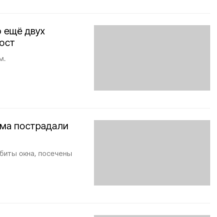
 ещё двух
ост
м.
ома пострадали
ыбиты окна, посечены