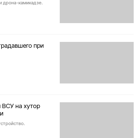
и дрона-камикадзе.
традавшего при
 ВСУ на хутор
ти
устройство.