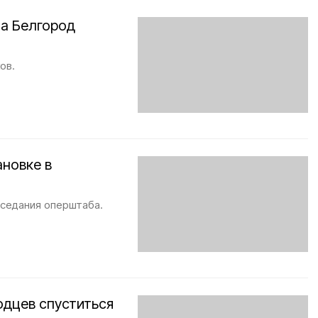
на Белгород
ов.
новке в
аседания оперштаба.
одцев спуститься